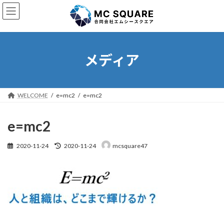
コ
ナ
ン
ビ
テ
ゲ
ン
ー
ツ
シ
へ
ョ
メディア
ス
ン
キ
に
ッ
移
プ
動
WELCOME
e=mc2
e=mc2
e=mc2
最
2020-11-24
2020-11-24
mcsquare47
終
更
新
日
時
: