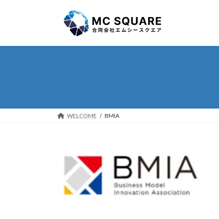
コ
ナ
ン
ビ
テ
ゲ
ン
ー
ツ
シ
へ
ョ
ス
ン
キ
に
ッ
移
プ
動
WELCOME
BMIA