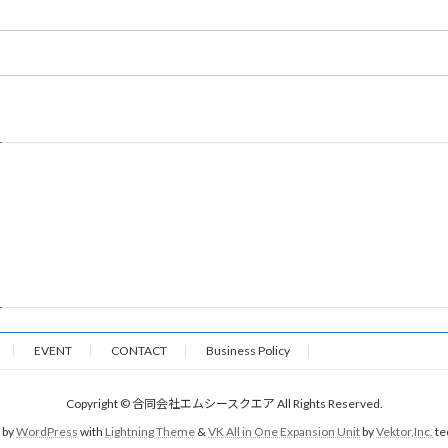
EVENT
CONTACT
Business Policy
Copyright © 合同会社エムシースクエア All Rights Reserved.
 by
WordPress
with
Lightning Theme
&
VK All in One Expansion Unit
by
Vektor,Inc.
te